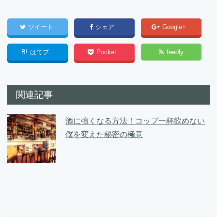
ツイート
シェア
Google+
B!
はてブ
Pocket
feedly
関連記事
酒に強くなる方法！コップ一杯飲めない
僕を変えた秘密の極意