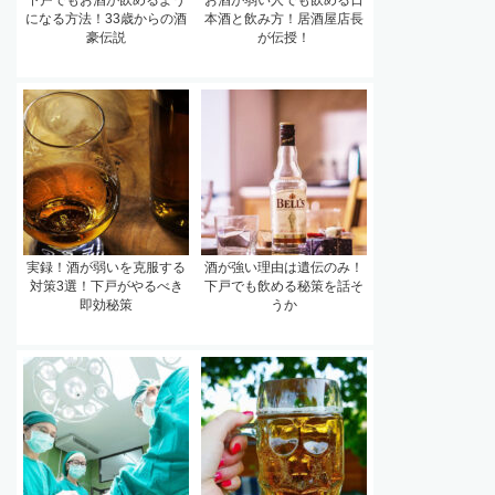
になる方法！33歳からの酒
本酒と飲み方！居酒屋店長
豪伝説
が伝授！
実録！酒が弱いを克服する
酒が強い理由は遺伝のみ！
対策3選！下戸がやるべき
下戸でも飲める秘策を話そ
即効秘策
うか