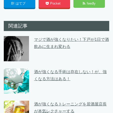
B!
はてブ
Pocket
feedly
関連記事
マジで酒が強くなりたい！下戸が1日で酒
飲みに生まれ変わる
酒が強くなる手術は存在しない！が、強
くなる方法はある！
酒が強くなるトレーニングを居酒屋店長
が本気レクチャーする