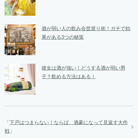
酒が弱い人の飲み会世渡り術！ガチで効
果がある3つの秘策
彼女は酒が強い！どうする酒が弱い男
子？飲める方法はある！
「
下戸はつまらない！ならば、酒豪になって見返す大作
戦
」