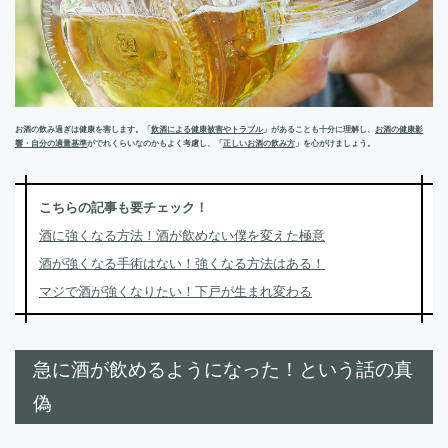
お酒の飲み過ぎは健康を害します。「
飲酒による健康被害やトラブル
」があることも十分に理解し、
お酒の健康影
響・自分の適量基準
がでれくらいなのかもよく考慮し、「
正しいお酒の飲み方
」を心がけましょう。
こちらの記事も要チェック！
酒に強くなる方法！酒が飲めない僕を変えた極意
酒が強くなる手術はない！強くなる方法はある！
マジで酒が強くなりたい！下戸が生まれ変わる
急に酒が飲めるようになった！という話の真
偽