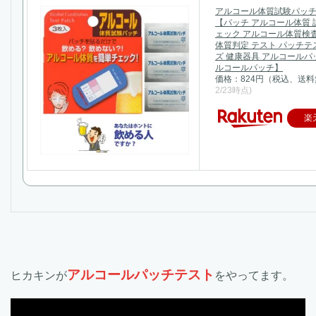
アルコール体質試験パッチ
【パッチ アルコール体質 
ェック アルコール体質検
体質判定 テスト パッチテ
ズ 健康器具 アルコールパ
ルコールパッチ】
価格：824円（税込、送料
2/23時点)
楽
アルコールパッチテスト
ヒカキンが
をやってます。